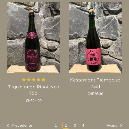
Kestemont Framboise
75cl
Tilquin oude Pinot Noir
75cl
CHF26.30
CHF24.00
1
2
3
4
Precedente
Avanti