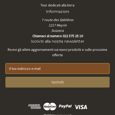
Tour dedicati alla birra
Informazioni
7 route des Sablières
1217 Meyrin
Svizzera
Chiamaci al numero 022 575 25 10
Iscriviti alla nostra newsletter
Ricevi gli ultimi aggiornamenti sui nuovi prodotti e sulle prossime
offerte
I
n
d
i
r
i
z
z
o
e