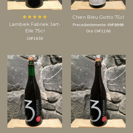
Chien Bleu Giotto 75cl
Lambiek Fabriek Jart-
Precedentemente:
CHF20.90
Elle 75cl
Ora:
CHF12.60
CHF14.50