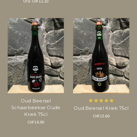
Ora:
CHF12.20
Oud Beersel
Schaarbeekse Oude
Oud Beersel Kriek 75cl
Kriek 75cl
CHF15.60
CHF16.90