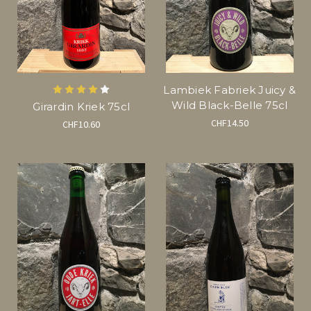
Lambiek Fabriek Juicy &
Wild Black-Belle 75cl
Girardin Kriek 75cl
CHF14.50
CHF10.60