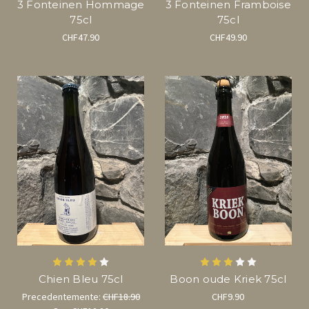
3 Fonteinen Hommage
3 Fonteinen Framboise
75cl
75cl
CHF47.90
CHF49.90
Chien Bleu 75cl
Boon oude Kriek 75cl
Precedentemente:
CHF18.90
CHF9.90