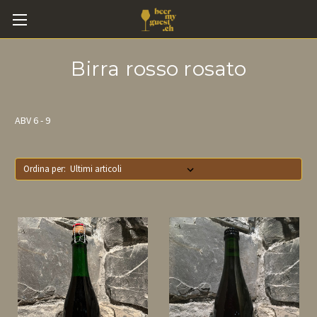
Birra rosso rosato
ABV 6 - 9
Ordina per: