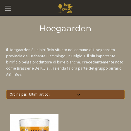
Hoegaarden
Il Hoegaarden è un birrificio situato nel comune di Hoegaarden
provincia del Brabante Fiammingo, in Belgio. È il più importante
birrificio belga produttore di birre bianche. Precedentemente noto
come Brasserie De Kluis, l'azienda fa ora parte del gruppo birrario
AB InBev.
Ordina per: