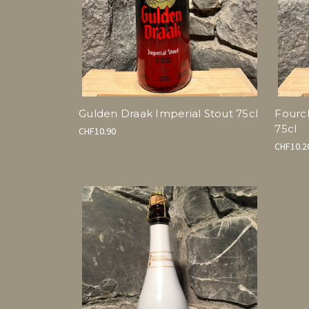
Gulden Draak Imperial Stout 75cl
Fourc
75cl
CHF10.90
CHF10.2