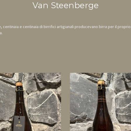
Van Steenberge
e, centinaia e centinaia di birrifici artigianali producevano birra per il pr
a.