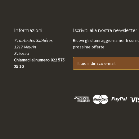
Informazioni
Iscriviti alla nostra newsletter
7 route des Sablières
Ricevi gli ultimi aggiornamenti sui n
1217 Meyrin
prossime offerte
Svizzera
Chiamaci al numero 022 575
I
25 10
n
d
i
r
i
z
z
o
e
-
m
a