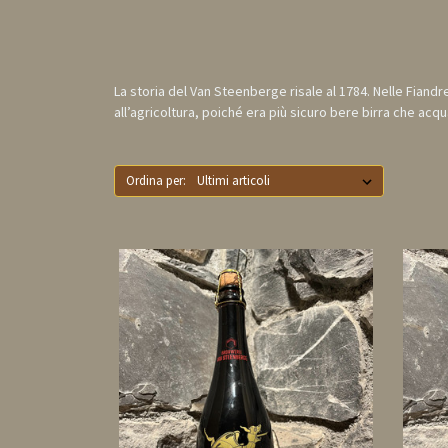
La storia del Van Steenberge risale al 1784. Nelle Fiandr
all’agricoltura, poiché era più sicuro bere birra che acqu
Ordina per: