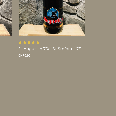
St Augustijn 75cl St Stefanus 75cl
CHF6.95