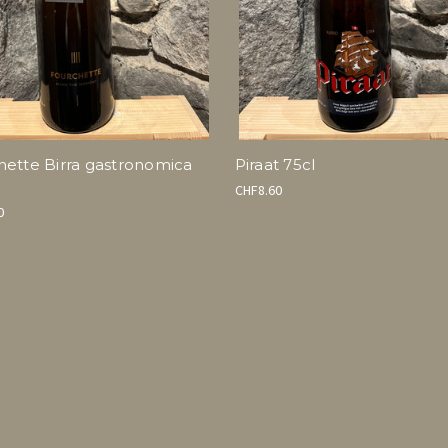
hette Birra gastronomica
Piraat 75cl
CHF8.60
0