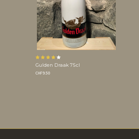
Gulden Draak 75cl
CHF9.50