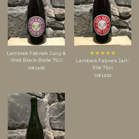
Lambiek Fabriek Juicy &
Wild Black-Belle 75cl
Lambiek Fabriek Jart-
Elle 75cl
CHF14.50
CHF14.50