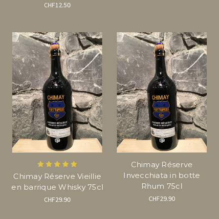
CHF12.50
Chimay Réserve
Invecchiata in botte
Chimay Réserve Vieillie
Rhum 75cl
en barrique Whisky 75cl
CHF29.90
CHF29.90