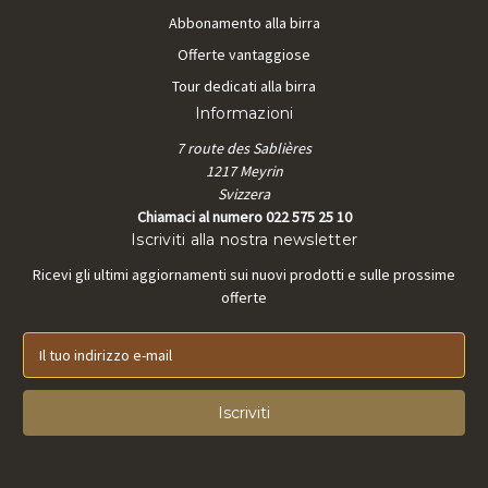
Abbonamento alla birra
Offerte vantaggiose
Tour dedicati alla birra
Informazioni
7 route des Sablières
1217 Meyrin
Svizzera
Chiamaci al numero 022 575 25 10
Iscriviti alla nostra newsletter
Ricevi gli ultimi aggiornamenti sui nuovi prodotti e sulle prossime
offerte
I
n
d
i
r
i
z