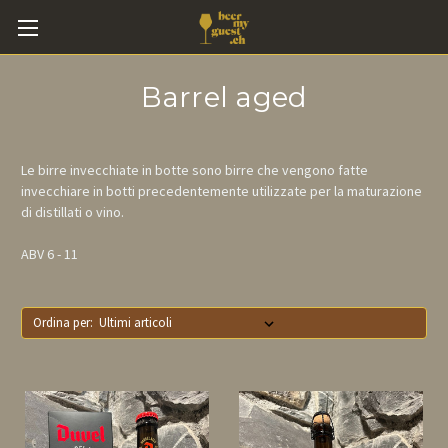
Barrel aged
Le birre invecchiate in botte sono birre che vengono fatte
invecchiare in botti precedentemente utilizzate per la maturazione
di distillati o vino.
ABV 6 - 11
Ordina per: