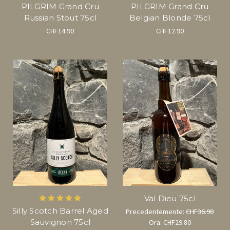
PILGRIM Grand Cru
PILGRIM Grand Cru
Russian Stout 75cl
Belgian Blonde 75cl
CHF14.90
CHF12.90
Val Dieu 75cl
Silly Scotch Barrel Aged
Precedentemente:
CHF36.90
Sauvignon 75cl
Ora:
CHF29.80