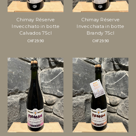
Chimay Réserve
Chimay Réserve
Invecchiato in botte
Invecchiata in botte
Calvados 75cl
Brandy 75cl
CHF29.90
CHF29.90