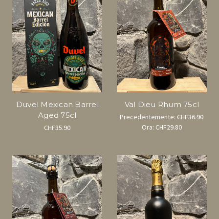
Duvel Mexican Barrel
Val Dieu Rhum 75cl
Aged 75cl
Precedentemente:
CHF36.90
Ora:
CHF29.80
CHF35.90