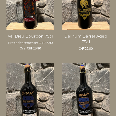
Val Dieu Bourbon 75cl
Delirium Barrel Aged
75cl
Precedentemente:
CHF36.90
Ora:
CHF29.80
CHF26.90