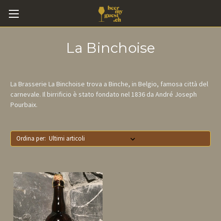
La Binchoise
La Brasserie La Binchoise trova a Binche, in Belgio, famosa città del
carnevale. Il birrificio è stato fondato nel 1836 da André Joseph
Pourbaix.
Ordina per: