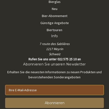
Bierglas
Neu
Bier-Abonnement
Günstige Angebote
Biertouren
Info
7 route des Sablières
1217 Meyrin
Schweiz
Rufen Sie uns unter 022 575 25 10 an
Abonnieren Sie unseren Newsletter
Erhalten Sie die neuesten Informationen zu neuen Produkten und
bevorstehenden Sonderangeboten
E
-
M
a
i