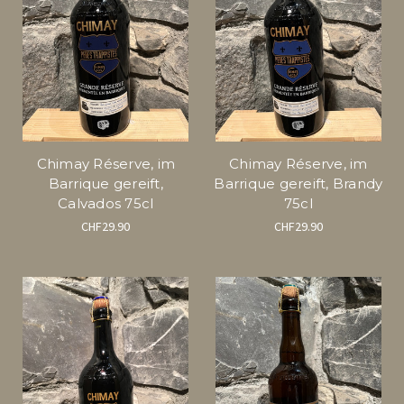
Chimay Réserve, im
Chimay Réserve, im
Barrique gereift,
Barrique gereift, Brandy
Calvados 75cl
75cl
CHF29.90
CHF29.90