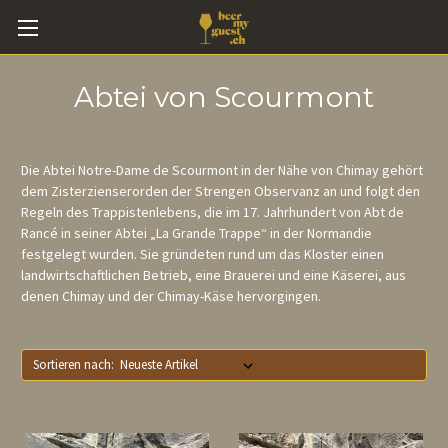
Abtei von Scourmont
Die Abtei Notre-Dame de Scourmont in der Nähe von Chimay gehört
dem Zisterzienserorden der Strengen Observanz an und folgt den
Regeln des Trappistenlebens, die im 17. Jahrhundert von Abt de
Rancé in seiner Abtei „La Grande Trappe“ in der Normandie
festgelegt wurden. Sie gründeten rund um das Kloster einen
landwirtschaftlichen Betrieb, eine Brauerei und eine Käserei, aus
denen Chimay und der Chimay-Käse hervorgingen.
Sortieren nach: