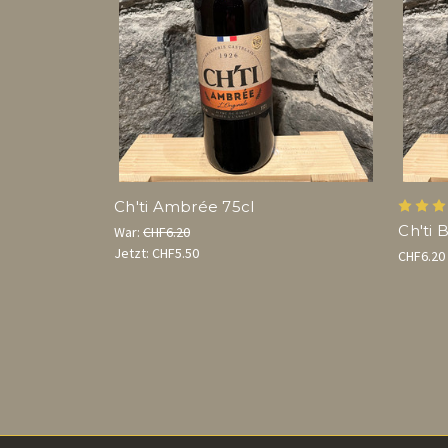
Ch'ti Ambrée 75cl
Ch'ti 
War:
CHF6.20
Jetzt:
CHF5.50
CHF6.20