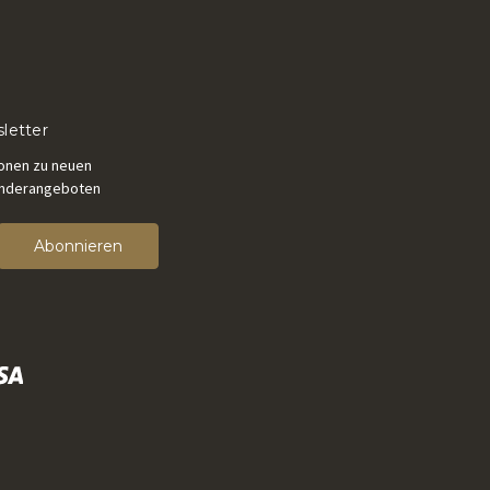
letter
ionen zu neuen
onderangeboten