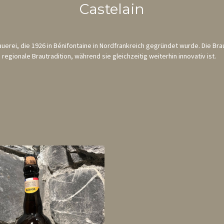
Castelain
uerei, die 1926 in Bénifontaine in Nordfrankreich gegründet wurde. Die Brau
 regionale Brautradition, während sie gleichzeitig weiterhin innovativ ist.