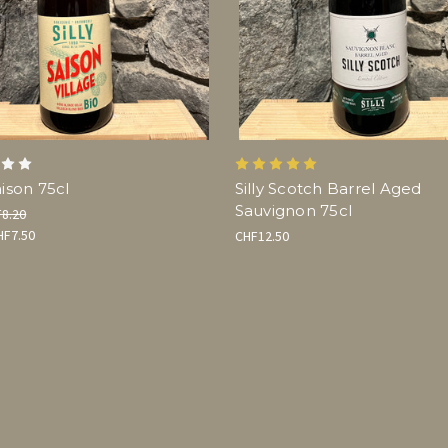
aison 75cl
Silly Scotch Barrel Aged
Sauvignon 75cl
8.20
HF7.50
CHF12.50