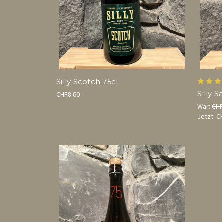
Silly Scotch 75cl
Silly S
CHF8.60
War:
CHF
Jetzt:
C