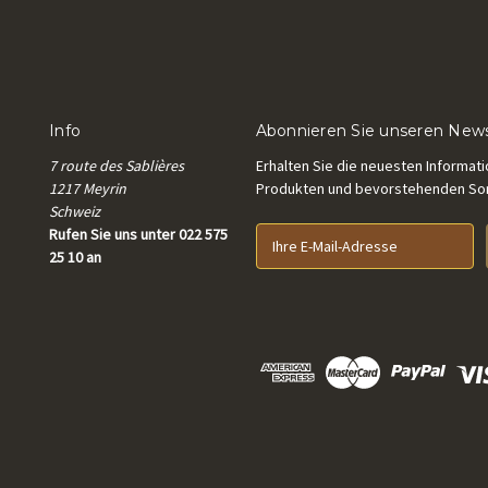
Info
Abonnieren Sie unseren News
7 route des Sablières
Erhalten Sie die neuesten Informat
1217 Meyrin
Produkten und bevorstehenden S
Schweiz
Rufen Sie uns unter 022 575
E
25 10 an
-
M
a
i
l
-
A
d
r
e
s