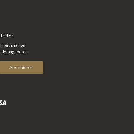
letter
ionen zu neuen
onderangeboten