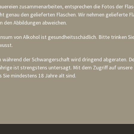
rauereien zusammenarbeiten, entsprechen die Fotos der Fla
ht genau den gelieferten Flaschen. Wir nehmen gelieferte Fl
on den Abbildungen abweichen.
sum von Alkohol ist gesundheitsschädlich. Bitte trinken Si
wusst.
 während der Schwangerschaft wird dringend abgeraten. De
ährige ist strengstens untersagt. Mit dem Zugriff auf unser
s Sie mindestens 18 Jahre alt sind.