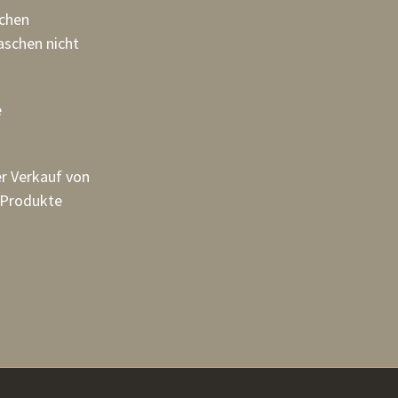
schen
aschen nicht
e
r Verkauf von
e Produkte