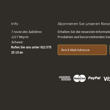
Info
Abonnieren Sie unseren News
7 route des Sablières
Erhalten Sie die neuesten Informat
1217 Meyrin
Produkten und bevorstehenden S
Schweiz
Rufen Sie uns unter 022 575
E
25 10 an
-
M
a
i
l
-
A
d
r
e
s
s