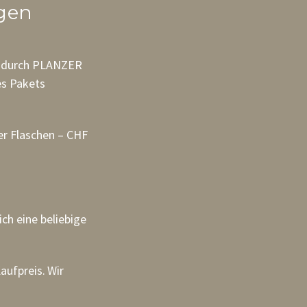
gen
d durch PLANZER
es Pakets
er Flaschen – CHF
ich eine beliebige
aufpreis.
Wir