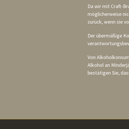
Da wir mit Craft-B
möglicherweise nic
zurück, wenn sie v
Der übermäßige Kon
verantwortungsbe
Von Alkoholkonsum
Alkohol an Minderj
bestätigen Sie, das