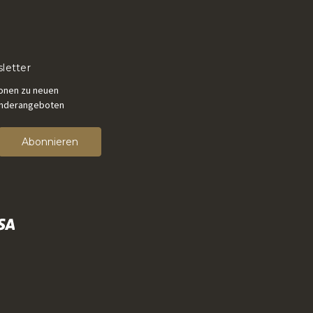
letter
ionen zu neuen
onderangeboten