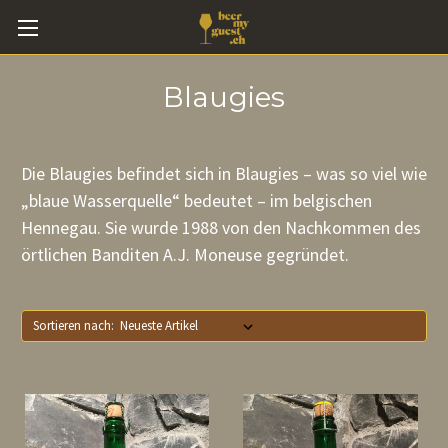
Blaugies
Die Blaugies befindet sich in Blaugies – was so viel wie
„blaue Wasserquelle“ bedeutet – im belgischen
Hennegau. Sie wurde 1988 von den Nachkommen des
örtlichen Banditen A.J. Moneuse gegründet.
Sortieren nach: