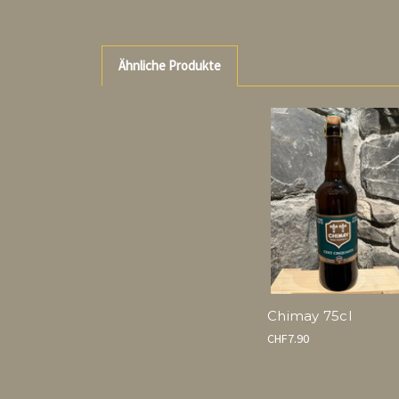
Ähnliche Produkte
Chimay 75cl
CHF7.90