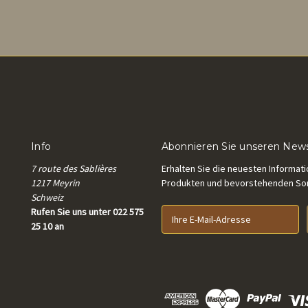
Info
Abonnieren Sie unseren News
7 route des Sablières
Erhalten Sie die neuesten Informat
1217 Meyrin
Produkten und bevorstehenden S
Schweiz
Rufen Sie uns unter 022 575
E
25 10 an
-
M
a
i
l
-