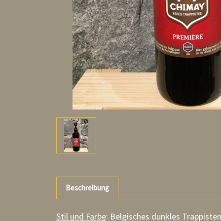
Beschreibung
Stil und Farbe
:
Belgisches dunkles Trappisten