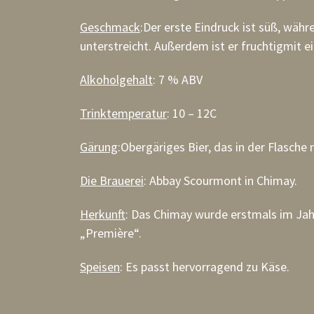
Geschmack
:
Der erste Eindruck ist süß, wä
unterstreicht. Außerdem ist er fruchtig
mit e
Alkoholgehalt
: 7 % ABV
Trinktemperatur
: 10 – 12C
Gärung
:
Obergäriges Bier, das in der Flasche 
Die Brauerei
: Abbay Scourmont in Chimay.
Herkunft
:
Das Chimay wurde erstmals im Jahr
„Première“.
Speisen
: Es passt hervorragend zu Käse.