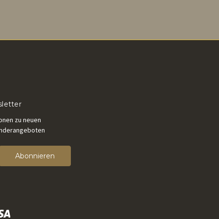
letter
ionen zu neuen
onderangeboten