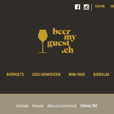
|
SUCHE
G
BIERKISTE
GESCHENKIDEEN
MINI-FASS
BIERGLAS
Startseite
Brauerei
Abtei von Scourmont
Chimay 75cl