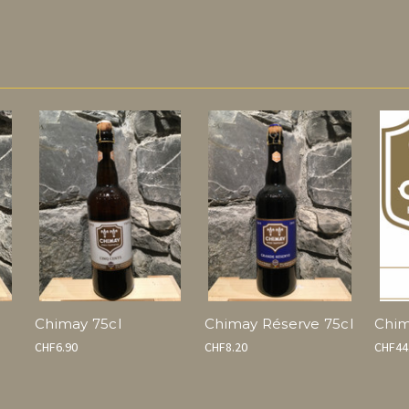
Chimay 75cl
Chimay Réserve 75cl
Chim
CHF6.90
CHF8.20
CHF44