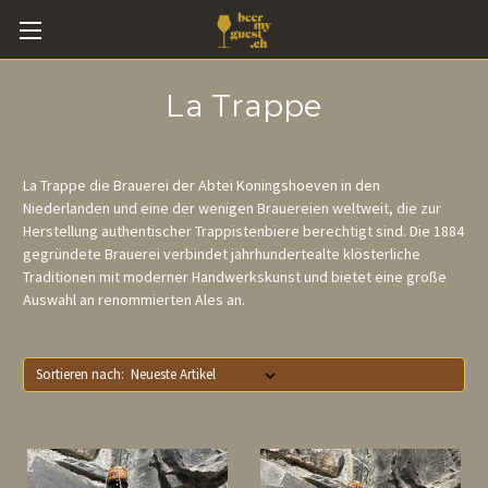
La Trappe
La Trappe die Brauerei der Abtei Koningshoeven in den
Niederlanden und eine der wenigen Brauereien weltweit, die zur
Herstellung authentischer Trappistenbiere berechtigt sind. Die 1884
gegründete Brauerei verbindet jahrhundertealte klösterliche
Traditionen mit moderner Handwerkskunst und bietet eine große
Auswahl an renommierten Ales an.
Sortieren nach: