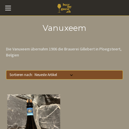
Vanuxeem
Die Vanuxeem übernahm 1906 die Brauerei Gillebert in Ploegsteert,
Belgien
Sortieren nach: