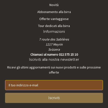
Novità
Abbonamento alla birra
Offerte vantaggiose
Tour dedicati alla birra
Informazioni
7 route des Sablières
1217 Meyrin
Svizzera
Chiamaci al numero 022 575 25 10
Iscriviti alla nostra newsletter
Ricevi gli ultimi aggiornamenti sui nuovi prodotti e sulle prossime
offerte
I
n
d
i
r
i