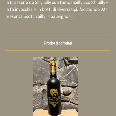
la Brasserie de Silly Silly sua famosaSilly Scotch Silly e
la fa invecchiare in botti di diversi tipi.
L'edizione 2024
presenta Scotch Silly in Sauvignon .
Prodotti correlati