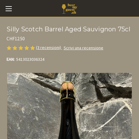
Silly Scotch Barrel Aged Sauvignon 75cl
CHF12.50
(3 recensioni)
Scrivi una recensione
EAN:
5413023036324