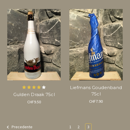
Liefmans Goudenband
75cl
Gulden Draak 75cl
CHF7.90
CHF9.50
1
2
3
Precedente