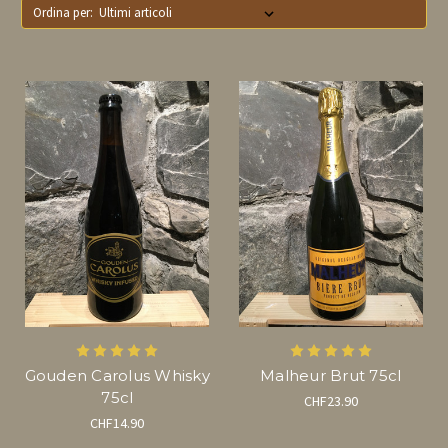
Ordina per:
Gouden Carolus Whisky
Malheur Brut 75cl
75cl
CHF23.90
CHF14.90