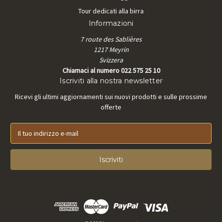
Tour dedicati alla birra
Informazioni
7 route des Sablières
1217 Meyrin
Svizzera
Chiamaci al numero 022 575 25 10
Iscriviti alla nostra newsletter
Ricevi gli ultimi aggiornamenti sui nuovi prodotti e sulle prossime
offerte
I
n
d
i
r
i
z
z
o
e