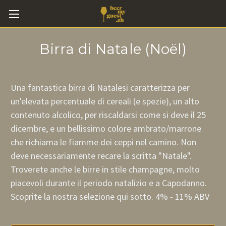
Birra di Natale (Noël)
Una fantastica birra di Natale
si caratterizza per
un'elevata percentuale di cereali (e spezie), un alto
contenuto alcolico, per riscaldarsi come si deve il 25
dicembre, e un bellissimo colore ambrato/marrone
che richiama le fiamme dei ceppi nel camino. Non
deve necessariamente recare la scritta "Natale".
Troverete anche le birre in stile champagne, molto
piacevoli durante il periodo natalizio e a Capodanno.
Scoprite la nostra selezione qui sotto. 4% - 11% ABV