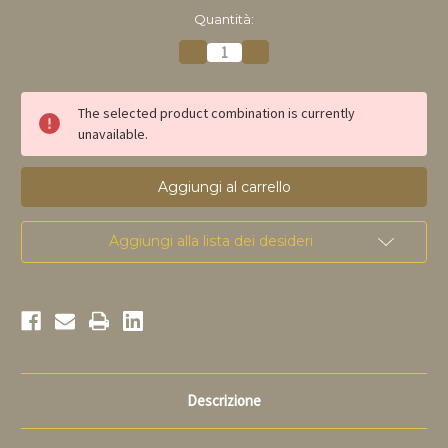
disponibile
Quantità:
Riduci
Aumenta
la
la
quantità
quantità
di
di
Dupont
Dupont
The selected product combination is currently
Bons
Bons
unavailable.
Voeux
Voeux
75cl
75cl
Aggiungi alla lista dei desideri
Descrizione