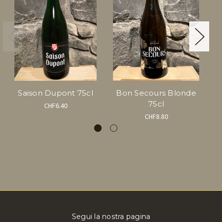
Saison Dupont 75cl
Bon Secours Blonde
B
75cl
CHF6.40
CHF8.80
Segui la nostra pagina