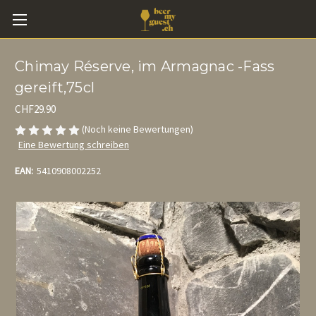
Chimay Réserve, im Armagnac -Fass
gereift,75cl
CHF29.90
(Noch keine Bewertungen)
Eine Bewertung schreiben
EAN:
5410908002252