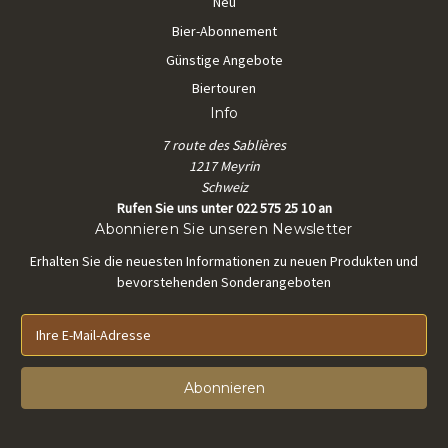
Neu
Bier-Abonnement
Günstige Angebote
Biertouren
Info
7 route des Sablières
1217 Meyrin
Schweiz
Rufen Sie uns unter 022 575 25 10 an
Abonnieren Sie unseren Newsletter
Erhalten Sie die neuesten Informationen zu neuen Produkten und
bevorstehenden Sonderangeboten
E
-
M
a
i
l