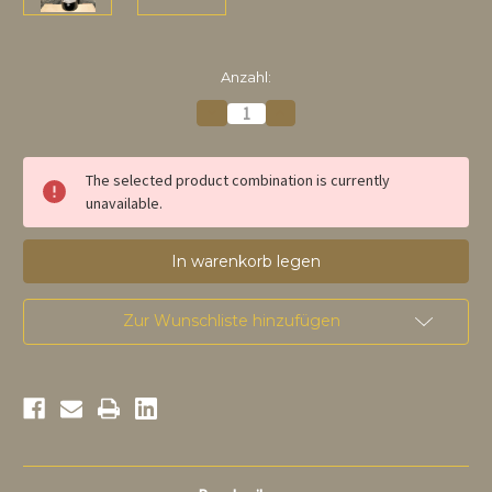
auf
Anzahl:
Lager
Menge
Menge
von
von
Chimay
Chimay
Réserve
Réserve
Vieillie
Vieillie
The selected product combination is currently
en
en
unavailable.
barrique
barrique
Armagnac
Armagnac
75cl
75cl
verringern
erhöhen
Zur Wunschliste hinzufügen