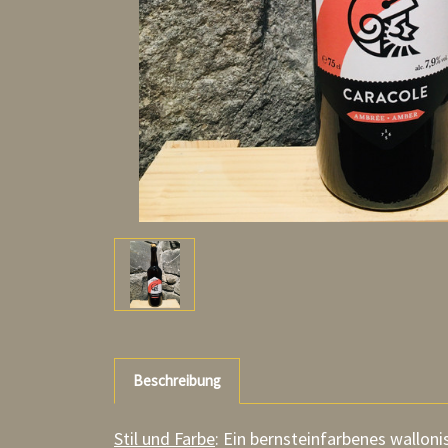
Beschreibung
Stil und Farbe
: Ein bernsteinfarbenes walloni