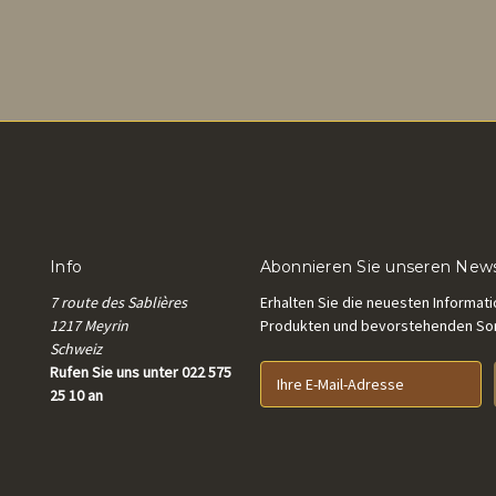
Info
Abonnieren Sie unseren News
7 route des Sablières
Erhalten Sie die neuesten Informat
1217 Meyrin
Produkten und bevorstehenden S
Schweiz
Rufen Sie uns unter 022 575
E
25 10 an
-
M
a
i
l