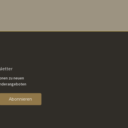
letter
ionen zu neuen
onderangeboten