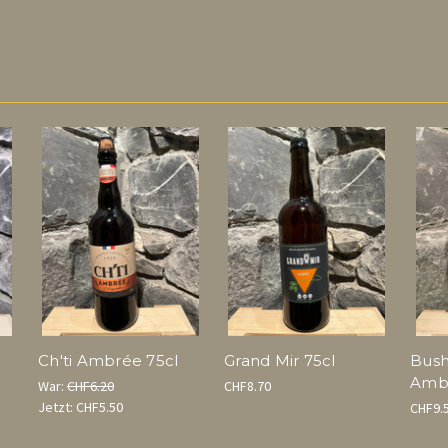
Ch'ti Ambrée 75cl
Grand Mir 75cl
Bush
Ambr
War:
CHF6.20
CHF8.70
Jetzt:
CHF5.50
CHF9.