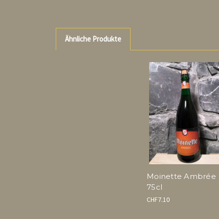
Ähnliche Produkte
Moinette Ambrée
75cl
CHF7.10