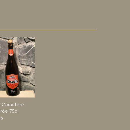
 Caractère
ée 75cl
50