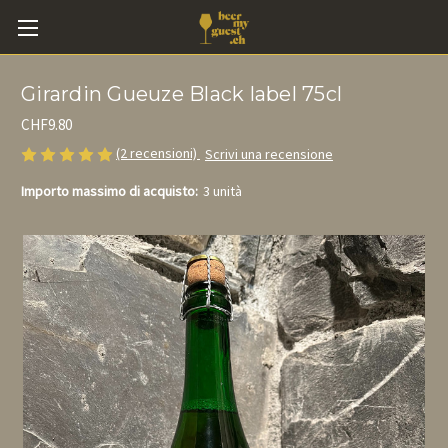
Girardin Gueuze Black label 75cl
CHF9.80
(2 recensioni)
Scrivi una recensione
Importo massimo di acquisto:
3 unità