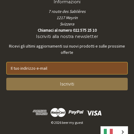
Informazioni
7 route des Sablières
1217 Meyrin
Svizzera
Chiamaci al numero 022 575 25 10
Iscriviti alla nostra newsletter
Ricevi gli ultimi aggiornamenti sui nuovi prodotti e sulle prossime
offerte
I
n
d
i
r
i
z
z
o
e
© 2026 beer my guest
-