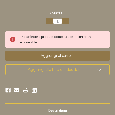
disponibile
Quantità:
Riduci
Aumenta
la
la
quantità
quantità
di
di
Chimay
Chimay
The selected product combination is currently
Réserve
Réserve
unavailable.
Vieillie
Vieillie
en
en
barrique
barrique
Armagnac
Armagnac
75cl
75cl
Aggiungi alla lista dei desideri
Descrizione