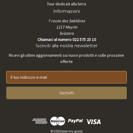
Tour dedicati alla birra
Informazioni
7 route des Sablières
1217 Meyrin
Svizzera
Chiamaci al numero 022 575 25 10
Iscriviti alla nostra newsletter
Ricevi gli ultimi aggiornamenti sui nuovi prodotti e sulle prossime
offerte
I
n
d
i
r
i
z
z
o
e
© 2026 beer my guest