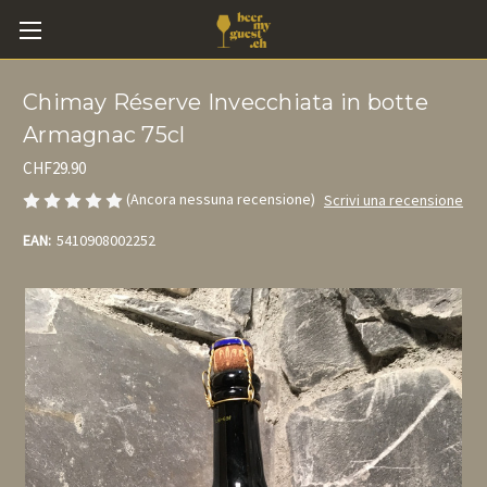
Chimay Réserve Invecchiata in botte
Armagnac 75cl
CHF29.90
(Ancora nessuna recensione)
Scrivi una recensione
EAN:
5410908002252