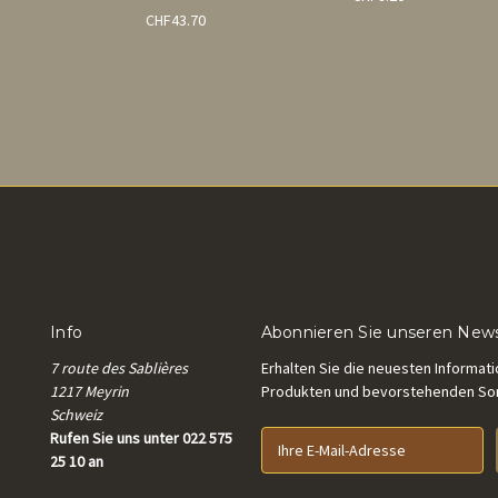
CHF43.70
Info
Abonnieren Sie unseren News
7 route des Sablières
Erhalten Sie die neuesten Informat
1217 Meyrin
Produkten und bevorstehenden S
Schweiz
Rufen Sie uns unter 022 575
E
25 10 an
-
M