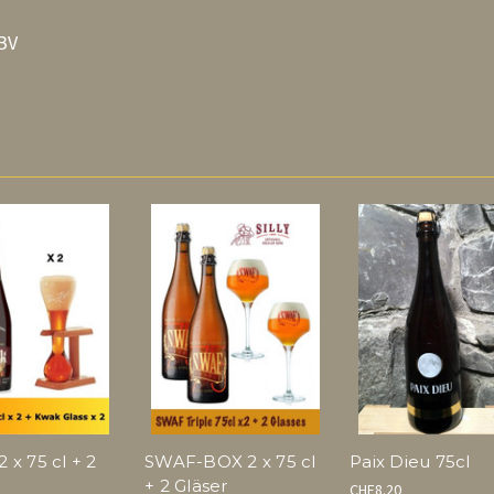
BV
 x 75 cl + 2
SWAF-BOX 2 x 75 cl
Paix Dieu 75cl
+ 2 Gläser
CHF8.20