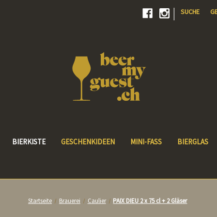
|
SUCHE
G
BIERKISTE
GESCHENKIDEEN
MINI-FASS
BIERGLAS
Startseite
Brauerei
Caulier
PAIX DIEU 2 x 75 cl + 2 Gläser