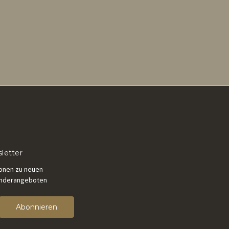
letter
ionen zu neuen
onderangeboten