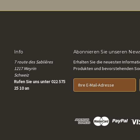
Info
Abonnieren Sie unseren News
7 route des Sablières
Erhalten Sie die neuesten Informat
1217 Meyrin
Produkten und bevorstehenden S
Schweiz
Rufen Sie uns unter 022 575
E
25 10 an
-
M
a
i
l
-
A
d