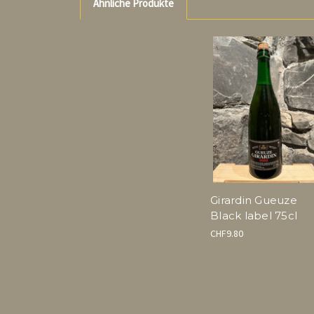
Ähnliche Produkte
Girardin Gueuze
Black label 75cl
CHF9.80