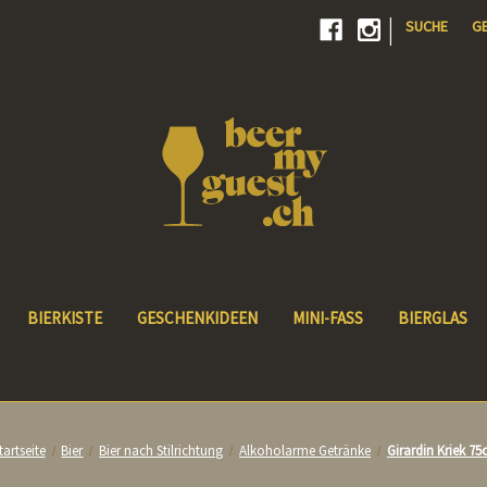
|
SUCHE
G
BIERKISTE
GESCHENKIDEEN
MINI-FASS
BIERGLAS
tartseite
Bier
Bier nach Stilrichtung
Alkoholarme Getränke
Girardin Kriek 75c