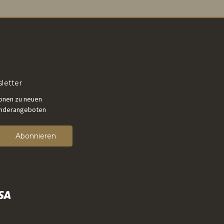
letter
ionen zu neuen
onderangeboten