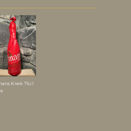
mans Kriek 75cl
50