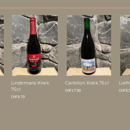
Lindemans Kriek
Cantillon Kriek 75cl
Lief
75cl
CHF17.90
CHF8.
CHF8.70