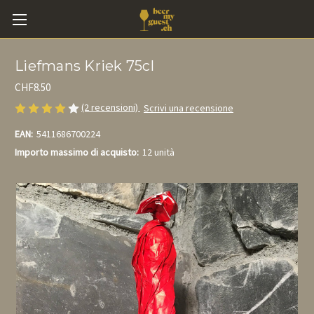
Liefmans Kriek 75cl
CHF8.50
(2 recensioni)
Scrivi una recensione
EAN:
5411686700224
Importo massimo di acquisto:
12 unità