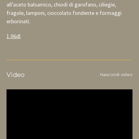
all’aceto balsamico, chiodi di garofano, ciliegie,
fragole, lamponi, cioccolato fondente e formaggi
erborinati.
1.06dl
Video
Nascondi video