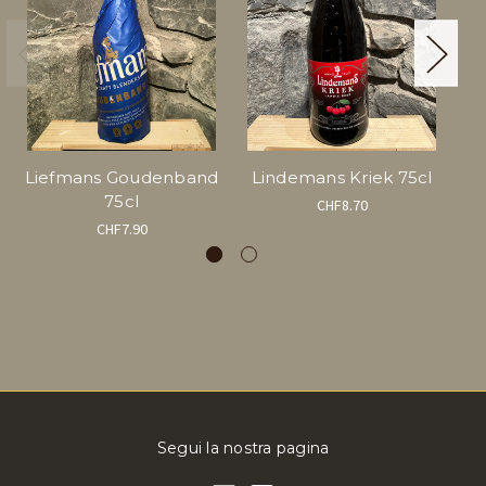
Liefmans Goudenband
Lindemans Kriek 75cl
75cl
CHF8.70
CHF7.90
Segui la nostra pagina