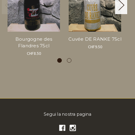
Bourgogne des
Cuvée DE RANKE 75cl
Flandres 75cl
CHF9.50
CHF8.50
Segui la nostra pagina