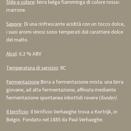
Stile e colore
: birra belga fiamminga di colore rosso-
marrone.
Sapore
:
Di una rinfrescante acidità con un tocco dolce,
i suoi aromi vinosi sono temperati dal carattere dolce
del malto.
Alcol
: 6.2 % ABV
Temperatura di servizio
: 8C
Fermentazione
:
Birra a fermentazione mista: una birra
giovane, ad alta fermentazione, affinata mediante
fermentazione spontanea in
botti
di rovere (
foeder)
.
Il birrificio
: Il birrificio Verhaeghe trova a Kortrijk, in
Belgio. Fondato nel 1885 da
Paul Verhaeghe
.