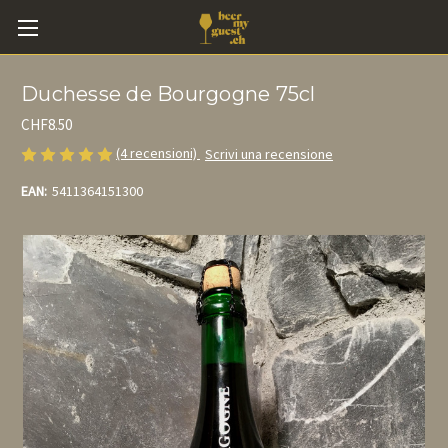
Duchesse de Bourgogne 75cl
CHF8.50
(4 recensioni)
Scrivi una recensione
EAN:
5411364151300