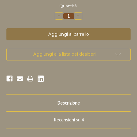
disponibile
Quantità:
Riduci
Aumenta
la
la
quantità
quantità
di
di
Duchesse
Duchesse
de
de
Bourgogne
Bourgogne
75cl
75cl
Aggiungi alla lista dei desideri
Descrizione
Recensioni su 4