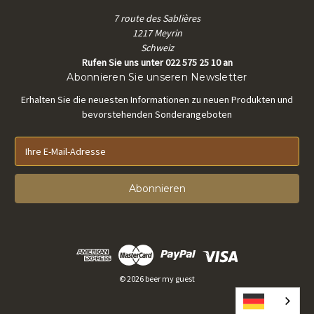
7 route des Sablières
1217 Meyrin
Schweiz
Rufen Sie uns unter 022 575 25 10 an
Abonnieren Sie unseren Newsletter
Erhalten Sie die neuesten Informationen zu neuen Produkten und
bevorstehenden Sonderangeboten
E
-
M
a
i
l
-
A
d
r
© 2026 beer my guest
e
s