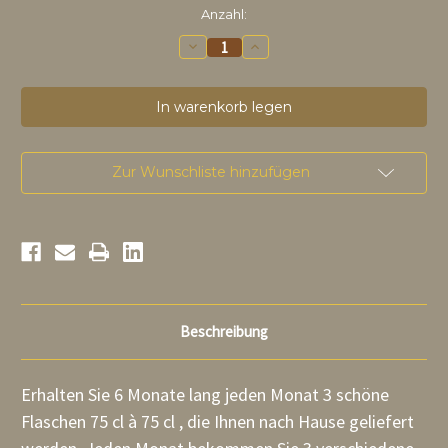
auf
Anzahl:
Lager
Abonnementmenge
Abonnementmenge
reduzieren:3
erhöhen:3
Bier
Bier
75
75
x
x
6
6
Monate
Monate
Zur Wunschliste hinzufügen
Beschreibung
Erhalten Sie 6 Monate lang jeden Monat 3 schöne
Flaschen 75 cl à 75 cl , die Ihnen nach Hause geliefert