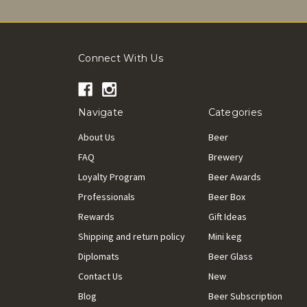
Connect With Us
Navigate
Categories
About Us
Beer
FAQ
Brewery
Loyalty Program
Beer Awards
Professionals
Beer Box
Rewards
Gift Ideas
Shipping and return policy
Mini keg
Diplomats
Beer Glass
Contact Us
New
Blog
Beer Subscription