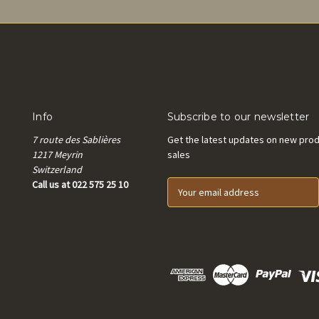
Info
Subscribe to our newsletter
7 route des Sablières
Get the latest updates on new pro
1217 Meyrin
sales
Switzerland
Call us at 022 575 25 10
E
m
a
i
l
A
d
d
r