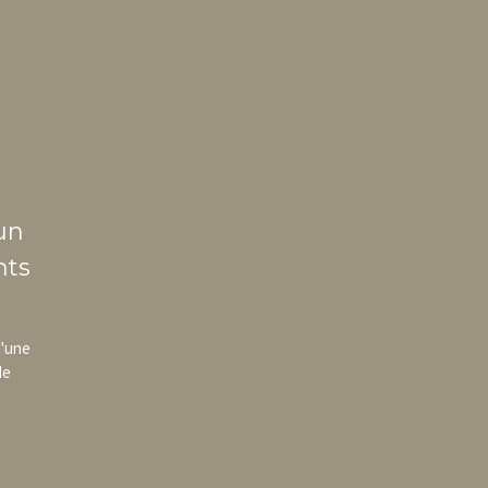
un
nts
d'une
de