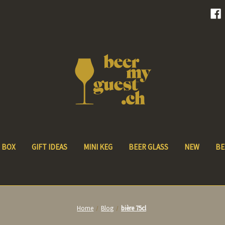
 BOX
GIFT IDEAS
MINI KEG
BEER GLASS
NEW
BE
Home
Blog
bière 75cl