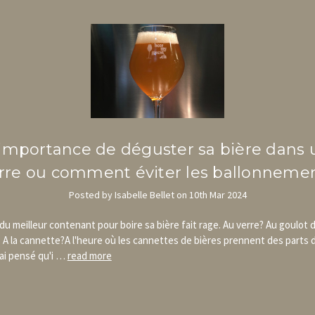
'importance de déguster sa bière dans 
rre ou comment éviter les ballonneme
Posted by Isabelle Bellet on 10th Mar 2024
du meilleur contenant pour boire sa bière fait rage. Au verre? Au goulot 
? A la cannette?A l'heure où les cannettes de bières prennent des parts 
'ai pensé qu'i …
read more