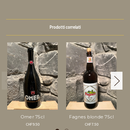
Prodotti correlati
Omer 75cl
Fagnes blonde 75cl
CHF9.50
CHF7.50