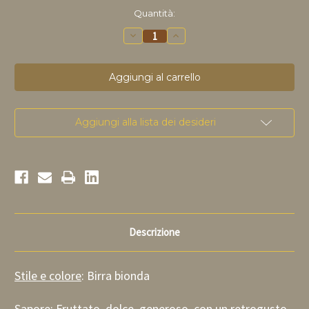
disponibile
Quantità:
Riduci
Aumenta
la
la
quantità
quantità
di
di
Queue
Queue
de
de
Charrue
Charrue
Blonde
Blonde
75cl
75cl
Aggiungi alla lista dei desideri
Descrizione
Stile e colore
: Birra bionda
Sapore
: Fruttato, dolce, generoso, con un retrogusto