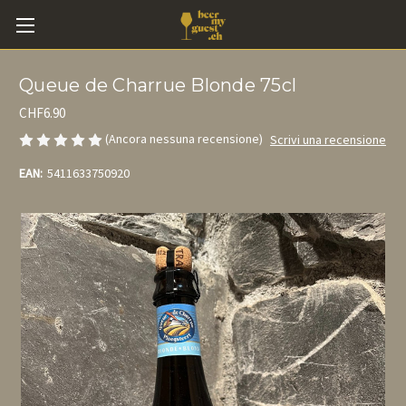
Queue de Charrue Blonde 75cl
CHF6.90
(Ancora nessuna recensione)
Scrivi una recensione
EAN:
5411633750920