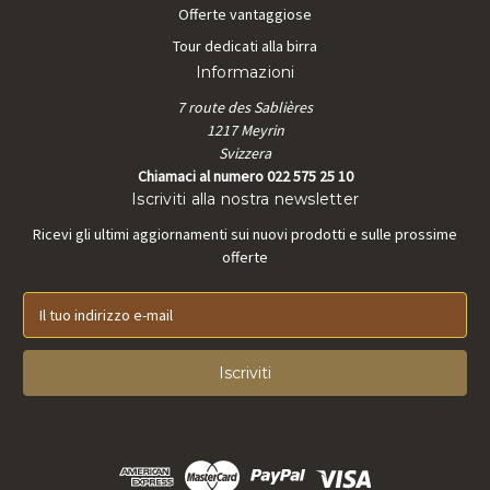
Offerte vantaggiose
Tour dedicati alla birra
Informazioni
7 route des Sablières
1217 Meyrin
Svizzera
Chiamaci al numero 022 575 25 10
Iscriviti alla nostra newsletter
Ricevi gli ultimi aggiornamenti sui nuovi prodotti e sulle prossime
offerte
I
n
d
i
r
i
z
z
o