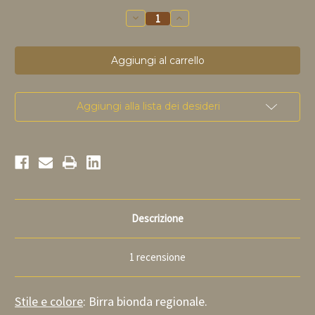
Riduci
Aumenta
la
la
quantità
quantità
di
di
Fagnes
Fagnes
blonde
blonde
75cl
75cl
Aggiungi alla lista dei desideri
Descrizione
1 recensione
Stile e colore
: Birra bionda regionale.