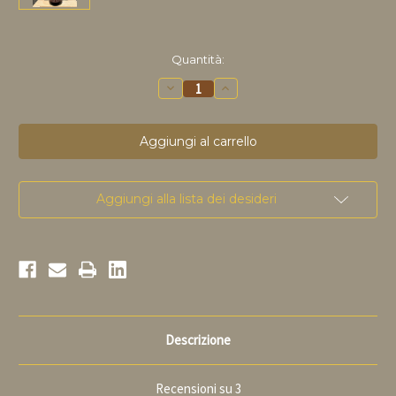
disponibile
Quantità:
Riduci
Aumenta
la
la
quantità
quantità
di
di
Leffe
Leffe
brune
Brune
75
75
cl
cl
Aggiungi alla lista dei desideri
Descrizione
Recensioni su 3