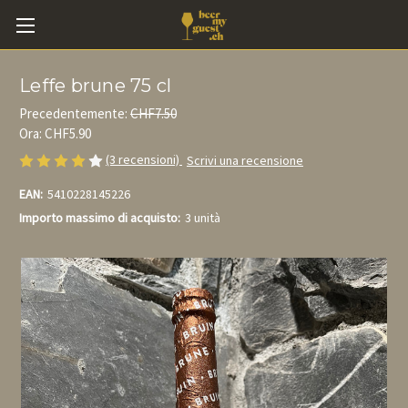
Leffe brune 75 cl
Precedentemente:
CHF7.50
Ora:
CHF5.90
(3 recensioni)
Scrivi una recensione
EAN:
5410228145226
Importo massimo di acquisto:
3 unità