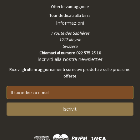
Offerte vantaggiose
Tour dedicati alla birra
Informazioni
7 route des Sablières
1217 Meyrin
Svizzera
Chiamaci al numero 022 575 25 10
Iscriviti alla nostra newsletter
Ricevi gli ultimi aggiornamenti sui nuovi prodotti e sulle prossime
offerte
I
n
d
i
r
i
z
z