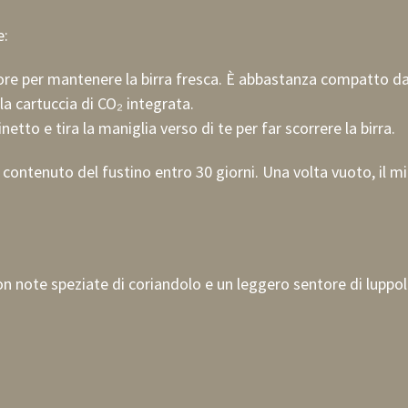
e:
2 ore per mantenere la birra fresca. È abbastanza compatto da
la cartuccia di CO₂ integrata.
binetto e tira la maniglia verso di te per far scorrere la birra.
l contenuto del fustino entro 30 giorni. Una volta vuoto, il m
on note speziate di coriandolo e un leggero sentore di luppol