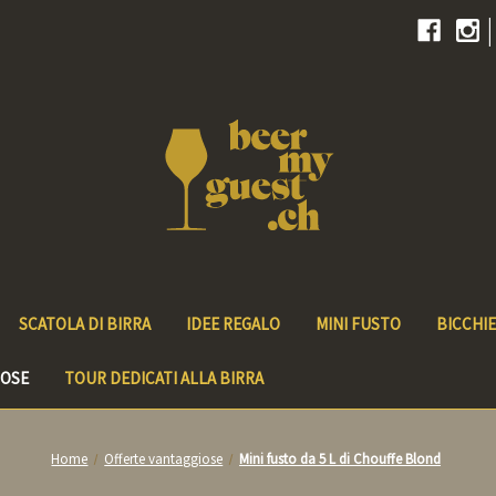
|
SCATOLA DI BIRRA
IDEE REGALO
MINI FUSTO
BICCHIE
IOSE
TOUR DEDICATI ALLA BIRRA
Home
Offerte vantaggiose
Mini fusto da 5 L di Chouffe Blond