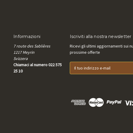
Informazioni
Iscriviti alla nostra newsletter
7 route des Sablières
Ricevi gli ultimi aggiornamenti sui n
1217 Meyrin
prossime offerte
Svizzera
Chiamaci al numero 022 575
I
25 10
n
d
i
r
i
z
z
o
e
-