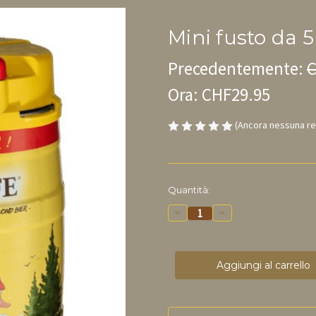
Mini fusto da 
Precedentemente:
C
Ora:
CHF29.95
(Ancora nessuna r
disponibile
Quantità:
Riduci
Aumenta
la
la
quantità
quantità
di
di
mini
mini
fusto
fusti
da
da
5
5
L
L
di
di
Chouffe
Chouffe