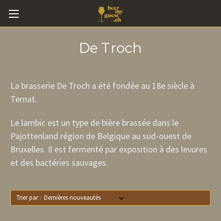
De Troch
La brasserie De Troch a été fondée au 18e siècle à
Ternat.
Le lambic est un type de bière brassée dans le
Pajottenland région de Belgique au sud-ouest de
Bruxelles. Il est fermenté par exposition à des levures
et des bactéries sauvages.
Trier par :