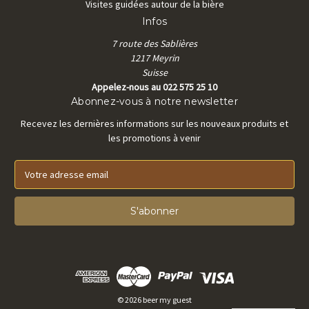
Visites guidées autour de la bière
Infos
7 route des Sablières
1217 Meyrin
Suisse
Appelez-nous au 022 575 25 10
Abonnez-vous à notre newsletter
Recevez les dernières informations sur les nouveaux produits et
les promotions à venir
E
m
a
i
l
A
d
r
e
s
© 2026 beer my guest